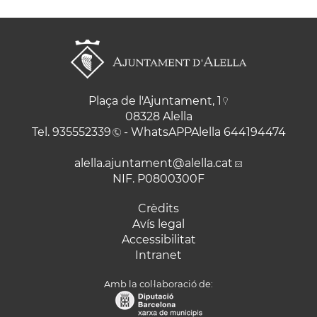
Plaça de l'Ajuntament, 1
08328 Alella
Tel.
935552339
- WhatsAPPAlella
644194474
alella.ajuntament
@alella.cat
NIF. P0800300F
Crèdits
Avís legal
Accessibilitat
Intranet
Amb la col·laboració de: