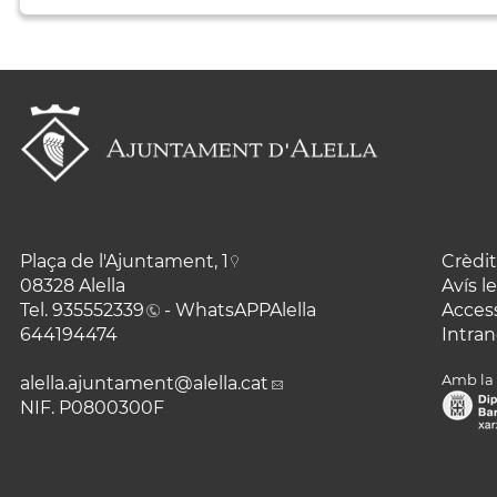
Plaça de l'Ajuntament, 1
Crèdit
08328 Alella
Avís l
Tel.
935552339
- WhatsAPPAlella
Access
644194474
Intran
Amb la 
alella.ajuntament
@alella.cat
NIF. P0800300F