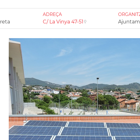
ADREÇA
ORGANIT
rreta
C/ La Vinya 47-51
Ajuntame