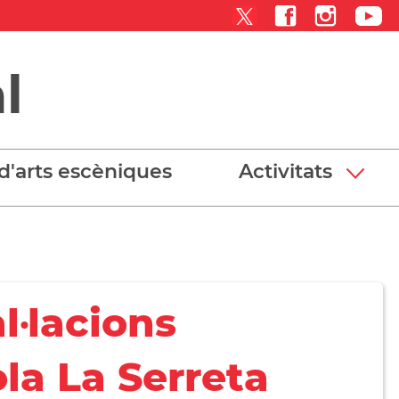
l
d'arts escèniques
Activitats
l·lacions
ola La Serreta