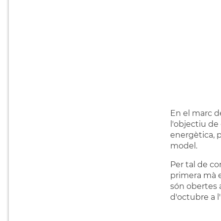
En el marc d
l'objectiu d
energètica, 
model.
Per tal de co
primera mà el
són obertes a 
d'octubre a l