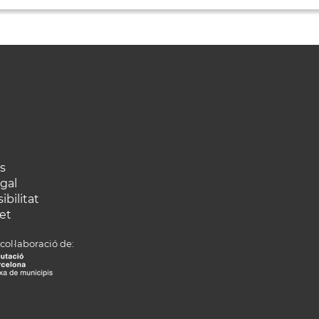
s
egal
ibilitat
et
col·laboració de: