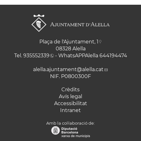
Plaça de l'Ajuntament, 1
08328 Alella
Tel.
935552339
- WhatsAPPAlella
644194474
alella.ajuntament
@alella.cat
NIF. P0800300F
Crèdits
Avís legal
Accessibilitat
Intranet
Amb la col·laboració de: