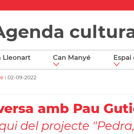
Agenda cultura
 Lleonart
Can Manyé
Espai 
yé
02-09-2022
|
ersa amb Pau Guti
oqui del projecte "Pedra, 