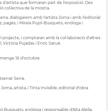
s d'artista que formaran part de l'exposició. Des
ó col·lectiva de la mostra.
erra, dialogarem amb l'artista Joma i amb l'editorial
z, pagès, i Mireia Pujol-Busquets, enòloga i
l projecte, i comptaran amb la col•laboració d'altres
Victòria Pujadas i Enric Satué.
iumenge 16 d'octubre.
serrat Serra.
oma, artista, i Tinta Invisible, editorial d'obra
-Busquets, enòloga i responsable d'Alta Alella.