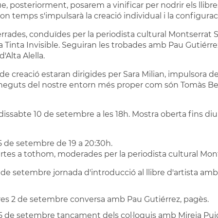
e, posteriorment, posarem a vinificar per nodrir els llibre
n temps s'impulsarà la creació individual i la configuraci
rrades, conduïdes per la periodista cultural Montserrat S
a Tinta Invisible. Seguiran les trobades amb Pau Gutiérre
'Alta Alella.
de creació estaran dirigides per Sara Milian, impulsora de
oneguts del nostre entorn més proper com són Tomàs Bel, 
dissabte 10 de setembre a les 18h. Mostra oberta fins d
 i 5 de setembre de 19 a 20:30h.
rtes a tothom, moderades per la periodista cultural Mont
 de setembre jornada d'introducció al llibre d'artista amb J
es 2 de setembre conversa amb Pau Gutiérrez, pagès.
 5 de setembre tancament dels col·loquis amb Mireia Pujol