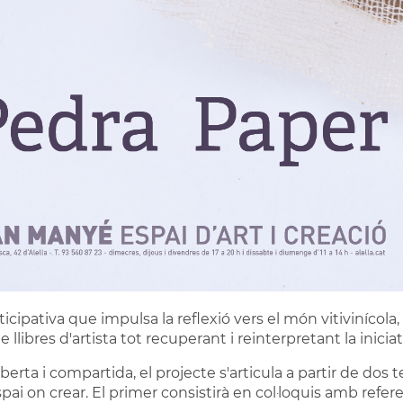
cipativa que impulsa la reflexió vers el món vitivinícola, la
de llibres d'artista tot recuperant i reinterpretant la inic
rta i compartida, el projecte s'articula a partir de dos te
spai on crear. El primer consistirà en col·loquis amb referen