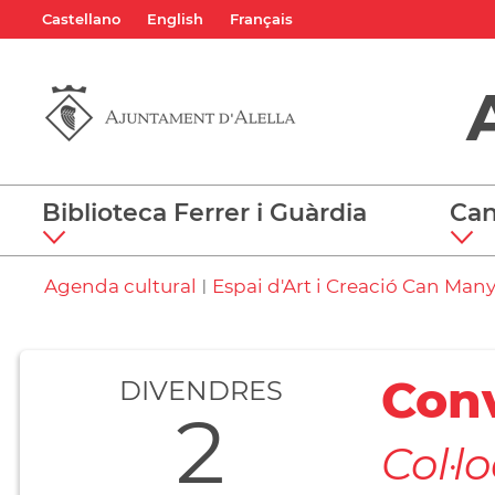
Castellano
English
Français
Biblioteca Ferrer i Guàrdia
Can
Agenda cultural
Espai d'Art i Creació Can Man
|
Conv
DIVENDRES
2
Col·l