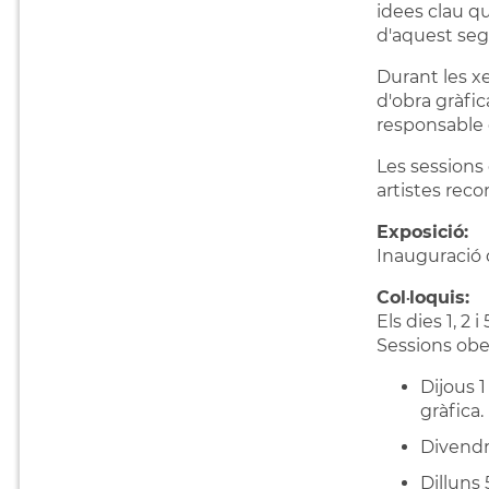
idees clau qu
d'aquest sego
Durant les xe
d'obra gràfic
responsable d
Les sessions 
artistes rec
Exposició:
Inauguració 
Col·loquis:
Els dies 1, 2
Sessions obe
Dijous 1
gràfica.
Divendr
Dilluns