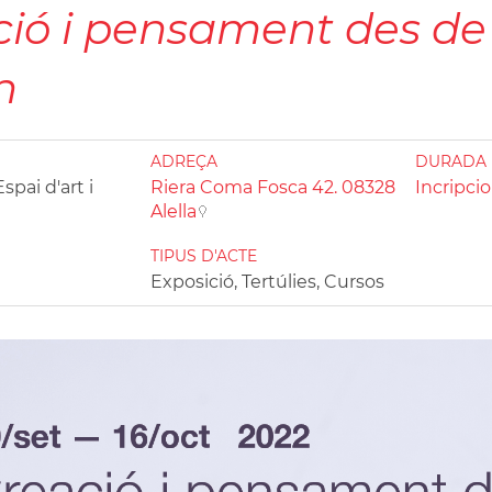
ció i pensament des de
n
ADREÇA
DURADA
pai d'art i
Riera Coma Fosca 42. 08328
Incripci
Alella
TIPUS D'ACTE
Exposició, Tertúlies, Cursos