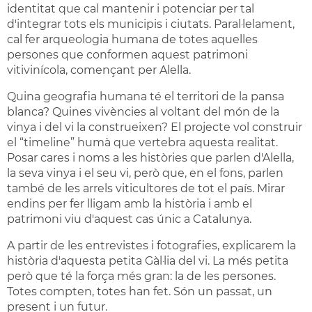
identitat que cal mantenir i potenciar per tal
d'integrar tots els municipis i ciutats. Paral·lelament,
cal fer arqueologia humana de totes aquelles
persones que conformen aquest patrimoni
vitivinícola, començant per Alella.
Quina geografia humana té el territori de la pansa
blanca? Quines vivències al voltant del món de la
vinya i del vi la construeixen? El projecte vol construir
el “timeline” humà que vertebra aquesta realitat.
Posar cares i noms a les històries que parlen d'Alella,
la seva vinya i el seu vi, però que, en el fons, parlen
també de les arrels viticultores de tot el país. Mirar
endins per fer lligam amb la història i amb el
patrimoni viu d'aquest cas únic a Catalunya.
A partir de les entrevistes i fotografies, explicarem la
història d'aquesta petita Gàl·lia del vi. La més petita
però que té la força més gran: la de les persones.
Totes compten, totes han fet. Són un passat, un
present i un futur.