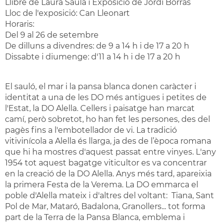
Llibre de Laura Saula i Exposició de Jordi Borràs
Lloc de l'exposició: Can Lleonart
Horaris:
Del 9 al 26 de setembre
De dilluns a divendres: de 9 a 14 h i de 17 a 20 h
Dissabte i diumenge: d'11 a 14 h i de 17 a 20 h
El sauló, el mar i la pansa blanca donen caràcter i
identitat a una de les DO més antigues i petites de
l'Estat, la DO Alella. Cellers i paisatge han marcat
camí, però sobretot, ho han fet les persones, des del
pagès fins a l'embotellador de vi. La tradició
vitivinícola a Alella és llarga, ja des de l’època romana
que hi ha mostres d'aquest passat entre vinyes. L'any
1954 tot aquest bagatge viticultor es va concentrar
en la creació de la DO Alella. Anys més tard, apareixia
la primera Festa de la Verema. La DO emmarca el
poble d'Alella mateix i d'altres del voltant: Tiana, Sant
Pol de Mar, Mataró, Badalona, Granollers... tot forma
part de la Terra de la Pansa Blanca, emblema i