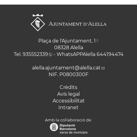
Plaça de l'Ajuntament, 1
08328 Alella
Tel.
935552339
- WhatsAPPAlella
644194474
alella.ajuntament
@alella.cat
NIF. P0800300F
Crèdits
Avís legal
Accessibilitat
Intranet
Amb la col·laboració de: