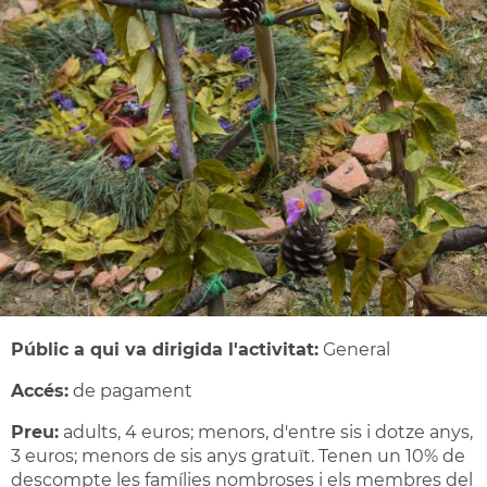
Públic a qui va dirigida l'activitat:
General
Accés:
de pagament
Preu:
adults, 4 euros; menors, d'entre sis i dotze anys,
3 euros; menors de sis anys gratuït. Tenen un 10% de
descompte les famílies nombroses i els membres del