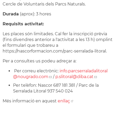
Cercle de Voluntaris dels Parcs Naturals.
Durada
(aprox): 3 hores
Requisits activitat:
Les places són limitades. Cal fer la inscripció prèvia
(fins divendres anterior a l'activitat a les 13 h) omplint
el formulari que trobareu a
https://nascorformacion.com/parc-serralada-litoral.
Per a consultes us podeu adreçar a:
Per correu electrònic:
info.parcserraladalitoral
@nougrado.com
/
p.slitoral
@diba.cat
Per telèfon: Nascor 687 181 381 / Parc de la
Serralada Litoral 937 540 024
Més informació en aquest
enllaç