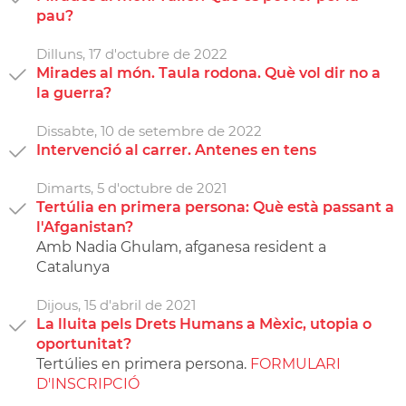
pau?
Dilluns,
17
d'
octubre
de
2022
Mirades al món. Taula rodona. Què vol dir no a
la guerra?
Dissabte,
10
de
setembre
de
2022
Intervenció al carrer. Antenes en tens
Dimarts,
5
d'
octubre
de
2021
Tertúlia en primera persona: Què està passant a
l'Afganistan?
Amb Nadia Ghulam, afganesa resident a
Catalunya
Dijous,
15
d'
abril
de
2021
La lluita pels Drets Humans a Mèxic, utopia o
oportunitat?
Tertúlies en primera persona.
FORMULARI
D'INSCRIPCIÓ