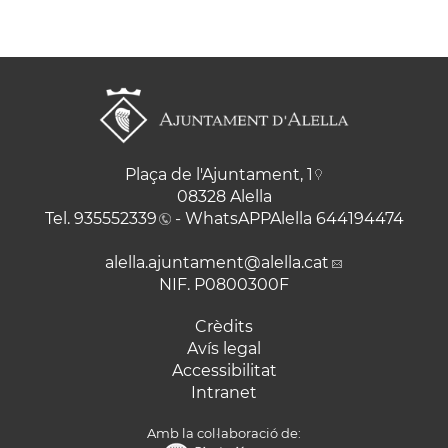
Plaça de l'Ajuntament, 1
08328 Alella
Tel.
935552339
- WhatsAPPAlella
644194474
alella.ajuntament
@alella.cat
NIF. P0800300F
Crèdits
Avís legal
Accessibilitat
Intranet
Amb la col·laboració de: