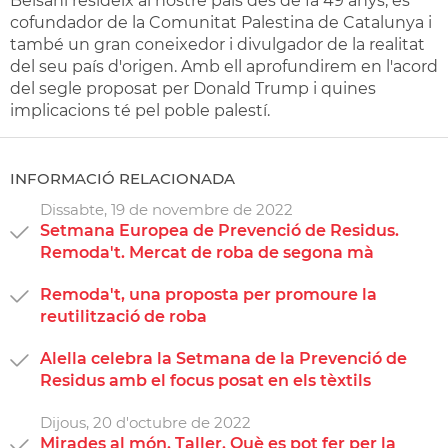
Beisani resideix al nostre país des de fa 49 anys, és
cofundador de la Comunitat Palestina de Catalunya i
també un gran coneixedor i divulgador de la realitat
del seu país d'origen. Amb ell aprofundirem en l'acord
del segle proposat per Donald Trump i quines
implicacions té pel poble palestí.
INFORMACIÓ RELACIONADA
Dissabte,
19
de
novembre
de
2022
Setmana Europea de Prevenció de Residus.
Remoda't. Mercat de roba de segona mà
Remoda't, una proposta per promoure la
reutilització de roba
Alella celebra la Setmana de la Prevenció de
Residus amb el focus posat en els tèxtils
Dijous,
20
d'
octubre
de
2022
Mirades al món. Taller. Què es pot fer per la