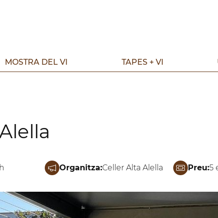
MOSTRA DEL VI
TAPES + VI
Alella
4h
Organitza:
Celler Alta Alella
Preu:
5 