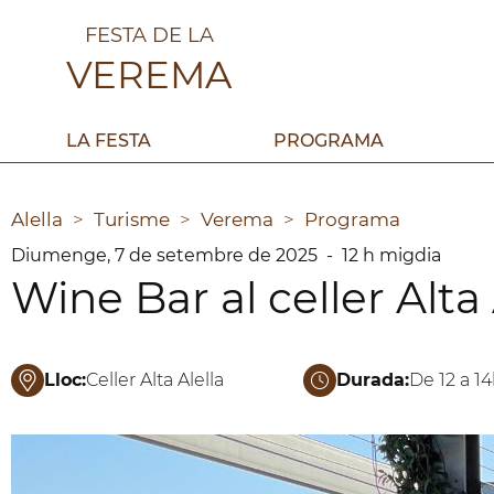
FESTA DE LA
VEREMA
LA FESTA
PROGRAMA
Alella
>
Turisme
>
Verema
>
Programa
Diumenge,
7
de
setembre
de
2025
-
12 h migdia
Wine Bar al celler Alta 
Lloc:
Celler Alta Alella
Durada:
De 12 a 1