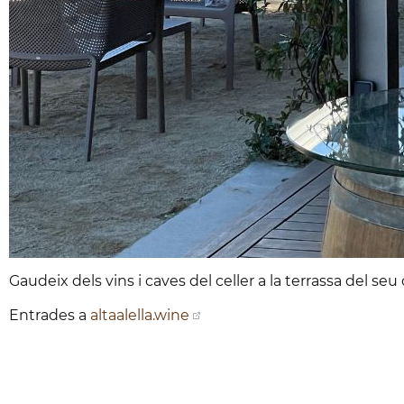
Gaudeix dels vins i caves del celler a la terrassa del se
Entrades a
altaalella.wine