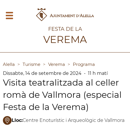
FESTA DE LA
VEREMA
Alella
>
Turisme
>
Verema
>
Programa
Dissabte,
14
de
setembre
de
2024
-
11 h matí
Visita teatralitzada al celler
romà de Vallmora (especial
Festa de la Verema)
Lloc:
Centre Enoturístic i Arqueològic de Vallmora