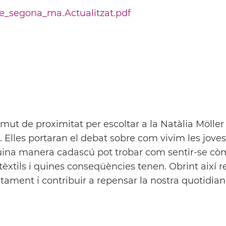
_segona_ma.Actualitzat.pdf
t de proximitat per escoltar a la Natàlia Möller 
 Elles portaran el debat sobre com vivim les joves 
e quina manera cadascú pot trobar com sentir-se c
èxtils i quines conseqüències tenen. Obrint així r
tament i contribuir a repensar la nostra quotidian