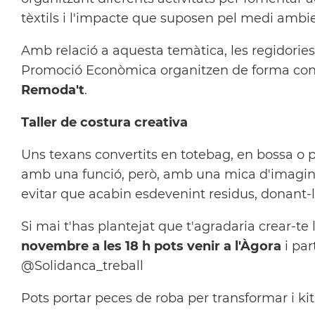
tèxtils i l'impacte que suposen pel medi ambi
Amb relació a aquesta temàtica, les regidorie
Promoció Econòmica organitzen de forma conjun
Remoda't
.
Taller de costura creativa
Uns texans convertits en totebag, en bossa o p
amb una funció, però, amb una mica d'imaginac
evitar que acabin esdevenint residus, donant-l
Si mai t'has plantejat que t'agradaria crear-te l
novembre a les 18 h pots venir a l'Àgora
i par
@Solidanca_treball
Pots portar peces de roba per transformar i kit