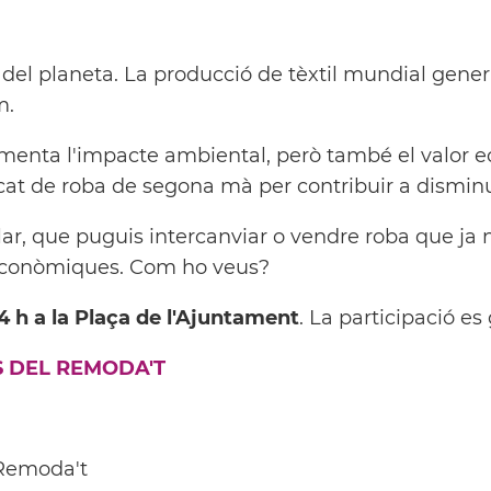
s del planeta. La producció de tèxtil mundial gen
m.
crementa l'impacte ambiental, però també el valo
rcat de roba de segona mà per contribuir a disminu
ar, que puguis intercanviar o vendre roba que ja n
 econòmiques. Com ho veus?
4 h a la Plaça de l'Ajuntament
. La participació es 
TS DEL REMODA'T
Remoda't