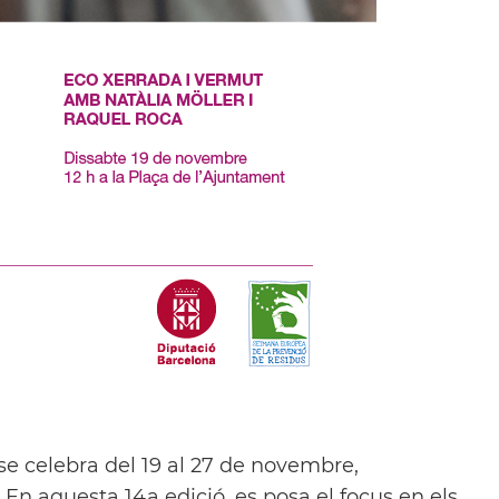
e celebra del 19 al 27 de novembre,
 En aquesta 14a edició, es posa el focus en els