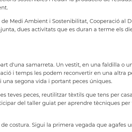
ent.
s de Medi Ambient i Sostenibilitat, Cooperació al
ta, dues activitats que es duran a terme els dies
art d'una samarreta. Un vestit, en una faldilla o 
ió i temps les podem reconvertir en una altra pe
i una segona vida i portant peces úniques.
es teves peces, reutilitzar tèxtils que tens per casa
ticipar del taller guiat per aprendre tècniques p
 de costura. Sigui la primera vegada que agafes un