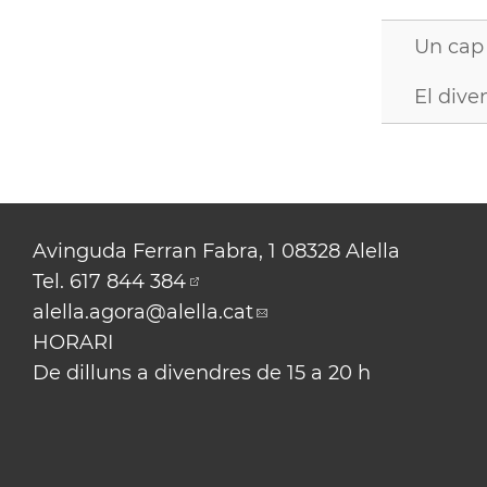
Un cap 
El dive
Avinguda Ferran Fabra, 1 08328 Alella
Tel.
617 844 384
alella.agora
@alella.cat
HORARI
De dilluns a divendres de 15 a 20 h