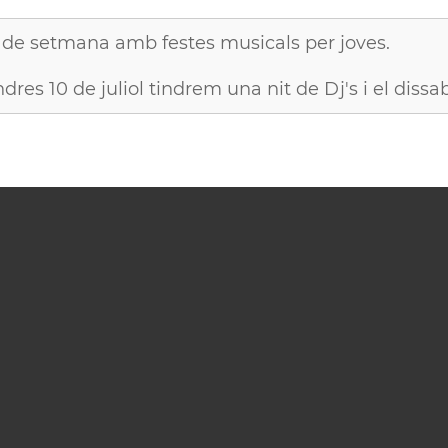
de setmana amb festes musicals per joves.
ndres 10 de juliol tindrem una nit de Dj's i el diss