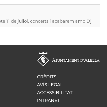
abte 11 de juliol, concerts i acabarem amb Dj.
CRÈDITS
AVÍS LEGAL
ACCESSIBILITAT
INTRANET