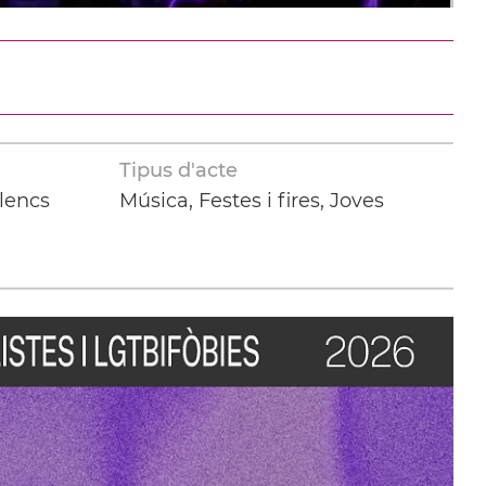
Tipus d'acte
llencs
Música, Festes i fires, Joves