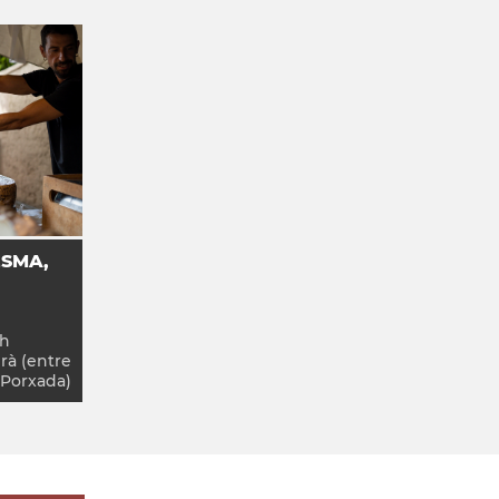
ESMA,
h
à (entre
a Porxada)