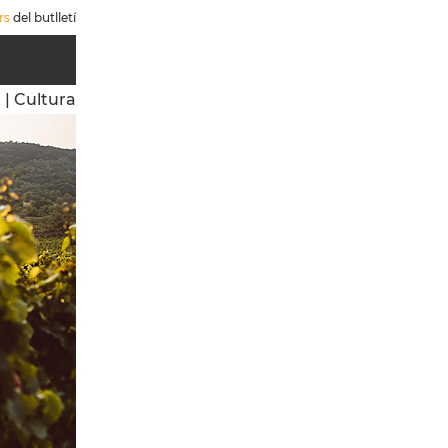
rs
del butlletí
a
|
Cultura