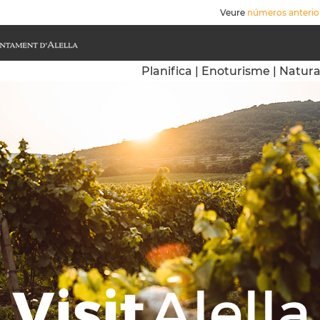
Veure
números anterio
Planifica
|
Enoturisme
|
Natur