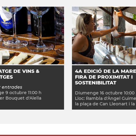
TGE DE VINS &
4A EDICIÓ DE LA MAR
TGES
FIRA DE PROXIMITAT I
SOSTENIBILITAT
 entrades
ge
9
octubre
11:00
h
Diumenge
16
octubre
10:00
er Bouquet d'Alella
Lloc:
Rambla d'Àngel Guimer
la plaça de Can Lleonart i l