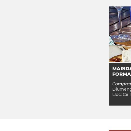
MARIDA
FORMA
Comprar
Diumen
Lloc:
Cell