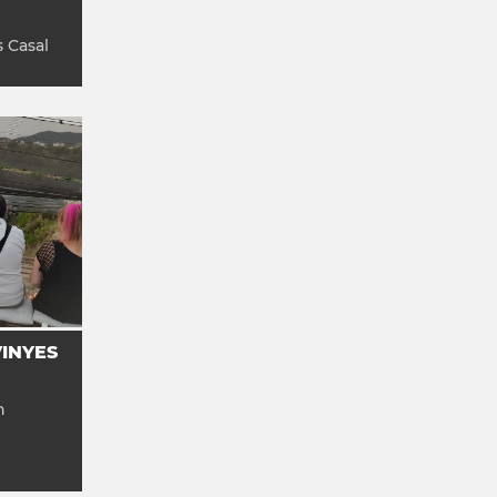
 Casal
INYES
h