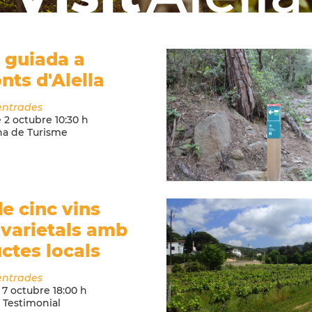
a guiada a
nts d'Alella
entrades
e
2
octubre
10:30
h
na de Turisme
de cinc vins
varietals amb
ctes locals
entrades
7
octubre
18:00
h
 Testimonial