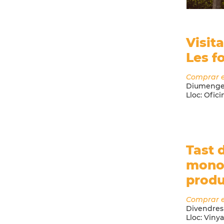
Visit
Les fo
Comprar 
Diumeng
Lloc:
Ofici
Tast 
mono
produ
Comprar 
Divendres
Lloc:
Vinya