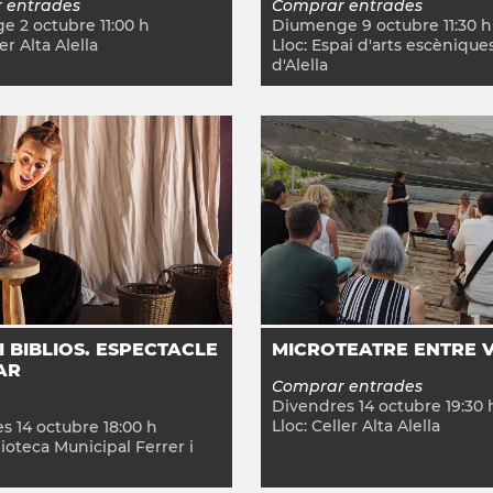
 entrades
Comprar entrades
ge
2
octubre
11:00
h
Diumenge
9
octubre
11:30
h
er Alta Alella
Lloc:
Espai d'arts escèniques
d'Alella
I BIBLIOS. ESPECTACLE
MICROTEATRE ENTRE V
AR
Comprar entrades
Divendres
14
octubre
19:30
Lloc:
Celler Alta Alella
es
14
octubre
18:00
h
ioteca Municipal Ferrer i