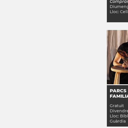
Comprar
Diumen
Lloc:
Cell
PARCS 
FAMILI
Gratuït
Divendr
Lloc:
Bibl
Guàrdia