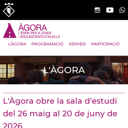
L'ÀGORA
PROGRAMACIÓ
SERVEIS
PARTICIPACIÓ
L'ÀGORA
L'Àgora obre la sala d'estudi
del 26 maig al 20 de juny de
2026