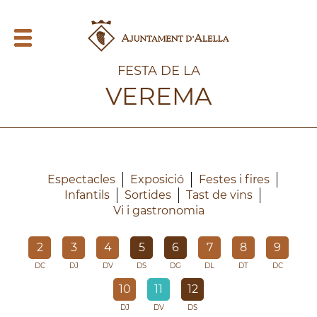
FESTA DE LA
VEREMA
Espectacles
Exposició
Festes i fires
Infantils
Sortides
Tast de vins
Vi i gastronomia
2
3
4
5
6
7
8
9
DC
DJ
DV
DS
DG
DL
DT
DC
10
11
12
DJ
DV
DS