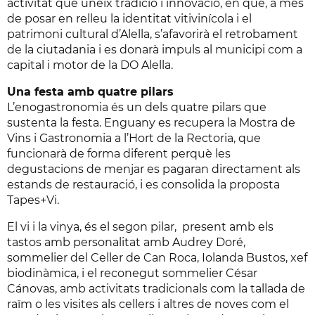
activitat que uneix tradició i innovació, en què, a més
de posar en relleu la identitat vitivinícola i el
patrimoni cultural d’Alella, s’afavorirà el retrobament
de la ciutadania i es donarà impuls al municipi com a
capital i motor de la DO Alella.
Una festa amb quatre pilars
L’enogastronomia és un dels quatre pilars que
sustenta la festa. Enguany es recupera la Mostra de
Vins i Gastronomia a l’Hort de la Rectoria, que
funcionarà de forma diferent perquè les
degustacions de menjar es pagaran directament als
estands de restauració, i es consolida la proposta
Tapes+Vi.
El vi i la vinya, és el segon pilar, present amb els
tastos amb personalitat amb Audrey Doré,
sommelier del Celler de Can Roca, Iolanda Bustos, xef
biodinàmica, i el reconegut sommelier César
Cánovas, amb activitats tradicionals com la tallada de
raïm o les visites als cellers i altres de noves com el