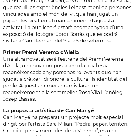
Un país en la copa. Alella, el vi humà
, de Laura Saula,
que recull les experiències i el testimoni de persones
vinculades amb el món del vi, que han jugat un
paper destacat en el manteniment d’aquesta
activitat. La publicació estarà acompanyada d’una
exposició del fotògraf Jordi Borràs que es podrà
visitar a Can Lleonart del 9 al 26 de setembre.
Primer Premi Verema d’Alella
Una altra novetat serà l’estrena del Premi Verema
d’Alella, una nova proposta amb la qual es vol
reconèixer cada any persones rellevants que han
ajudat a créixer i difondre la cultura i la identitat del
poble. Aquests primers premis faran un
reconeixement a la sommelier Rosa Vila i l’enòleg
Josep Bassas.
La proposta artística de Can Manyé
Can Manyé ha preparat un projecte molt especial
dirigit per l’artista Sara Milian. “Pedra, paper, territori.
Creació i pensament des de la Verema”, és una