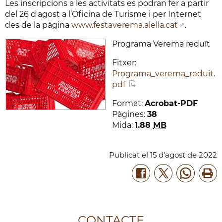
Les inscripcions a les activitats es podran fer a partir
del 26 d'agost a l’Oficina de Turisme i per Internet
des de la pàgina
www.festaverema.alella.cat
.
Programa Verema reduït
Fitxer:
Programa_verema_reduit.
pdf
Format:
Acrobat-PDF
Pàgines:
38
Mida:
1.88
MB
Publicat
el
15
d'
agost
de
2022
CONTACTE