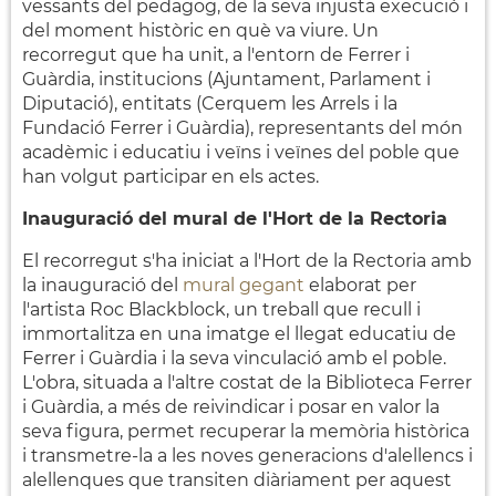
vessants del pedagog, de la seva injusta execució i
del moment històric en què va viure. Un
recorregut que ha unit, a l'entorn de Ferrer i
Guàrdia, institucions (Ajuntament, Parlament i
Diputació), entitats (Cerquem les Arrels i la
Fundació Ferrer i Guàrdia), representants del món
acadèmic i educatiu i veïns i veïnes del poble que
han volgut participar en els actes.
Inauguració del mural de l'Hort de la Rectoria
El recorregut s'ha iniciat a l'Hort de la Rectoria amb
la inauguració del
mural gegant
elaborat per
l'artista Roc Blackblock, un treball que recull i
immortalitza en una imatge el llegat educatiu de
Ferrer i Guàrdia i la seva vinculació amb el poble.
L'obra, situada a l'altre costat de la Biblioteca Ferrer
i Guàrdia, a més de reivindicar i posar en valor la
seva figura, permet recuperar la memòria històrica
i transmetre-la a les noves generacions d'alellencs i
alellenques que transiten diàriament per aquest