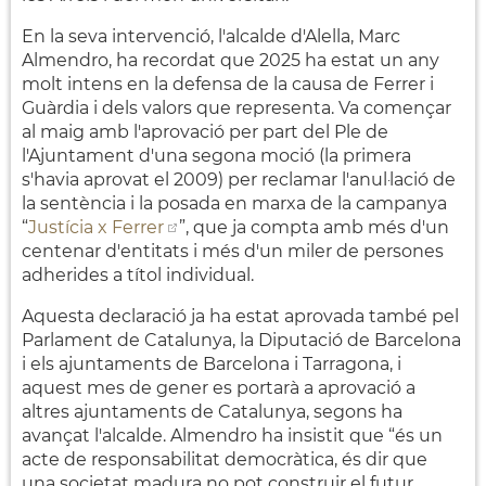
En la seva intervenció, l'alcalde d'Alella, Marc
Almendro, ha recordat que 2025 ha estat un any
molt intens en la defensa de la causa de Ferrer i
Guàrdia i dels valors que representa. Va començar
al maig amb l'aprovació per part del Ple de
l'Ajuntament d'una segona moció (la primera
s'havia aprovat el 2009) per reclamar l'anul·lació de
la sentència i la posada en marxa de la campanya
“
Justícia x Ferrer
”, que ja compta amb més d'un
centenar d'entitats i més d'un miler de persones
adherides a títol individual.
Aquesta declaració ja ha estat aprovada també pel
Parlament de Catalunya, la Diputació de Barcelona
i els ajuntaments de Barcelona i Tarragona, i
aquest mes de gener es portarà a aprovació a
altres ajuntaments de Catalunya, segons ha
avançat l'alcalde. Almendro ha insistit que “és un
acte de responsabilitat democràtica, és dir que
una societat madura no pot construir el futur