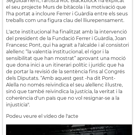
Seguidament, l'artista Roc Blackblock ha explicat
el seu projecte Murs de bitàcola i la motivació que
l'ha portat a incloure Ferrer i Guàrdia entre els seus
treballs com una figura clau del lliurepensament.
L'acte institucional ha finalitzat amb la intervenció
del president de la Fundació Ferrer i Guàrdia, Joan
Francesc Pont, qui ha agraït a l'alcalde i al consistori
alellenc “la valentia institucional, el rigor i la
sensibilitat que han mostrat” aprovant una moció
que dona inici a un itinerari polític i jurídic que ha
de portar la revisió de la sentència fins al Congrés
dels Diputats. “Amb aquest gest -ha dit Pont-
Alella no només reivindica el seu alellenc il·lustre,
sinó que també reivindica la justícia, la veritat i la
coherència d'un país que no vol resignar-se a la
injustícia".
Podeu veure el vídeo de l'acte