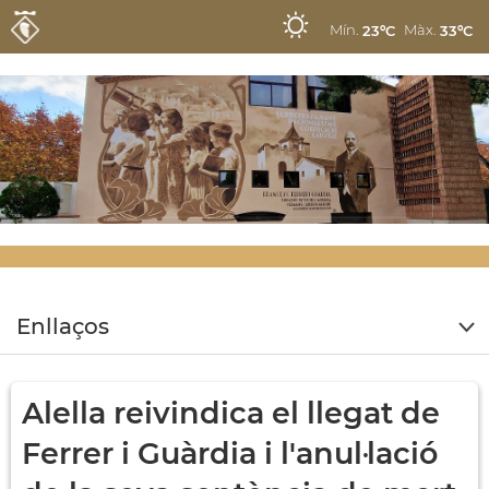
Mín.
Màx.
23ºC
33ºC
Enllaços
Alella reivindica el llegat de
Ferrer i Guàrdia i l'anul·lació