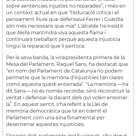
sobre sentències injustes no reparades”, i més en
un context actual en què "l'educació crítica i el
pensament lliure que defensava Ferrer i Guàrdia
són més necessaris que mai". L'alcalde ha insistit
que Alella mantindrà viva aquesta flama i
continuarà treballant perquè aquesta injustícia
tingui la reparació que li pertoca.
Per la seva banda, la vicepresidenta primera de la
Mesa del Parlament, Raquel Sans, ha destacat que
“en nom del Parlament de Catalunya no podem
permetre que la memòria d'injustícies tan clares
como aquesta quedi enterrada”. “La memòria —ha
dit Sans— no és només recordar, sinó reconstruir la
veritat i defensar-la davant dels qui volen ensorrar-
la”. En aquest sentit, s'ha referit a la Llei de
memòria democràtica que té en tràmit el
Parlament com una eina fonamental per
desenterrar aquestes injustícies.
Després dels parlaments institucionals, s'ha donat