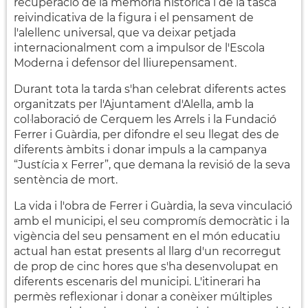
recuperació de la memòria històrica i de la tasca
reivindicativa de la figura i el pensament de
l'alellenc universal, que va deixar petjada
internacionalment com a impulsor de l'Escola
Moderna i defensor del lliurepensament.
Durant tota la tarda s'han celebrat diferents actes
organitzats per l'Ajuntament d'Alella, amb la
col·laboració de Cerquem les Arrels i la Fundació
Ferrer i Guàrdia, per difondre el seu llegat des de
diferents àmbits i donar impuls a la campanya
“Justícia x Ferrer”, que demana la revisió de la seva
sentència de mort.
La vida i l'obra de Ferrer i Guàrdia, la seva vinculació
amb el municipi, el seu compromís democràtic i la
vigència del seu pensament en el món educatiu
actual han estat presents al llarg d'un recorregut
de prop de cinc hores que s'ha desenvolupat en
diferents escenaris del municipi. L'itinerari ha
permès reflexionar i donar a conèixer múltiples