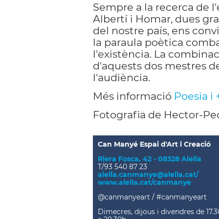
Sempre a la recerca de l'es
Albertí i Homar, dues gra
del nostre país, ens con
la paraula poètica comb
l'existència. La combinac
d'aquests dos mestres de 
l'audiència.
Més informació
Poesia i 
Fotografia de Hector-Pe
Can Manyé Espai d'Art i Creació
Riera Fosca, 42 - 08328 Alella
T/93 540 87 23
alella.canmanye@alella.cat/
www.alella.cat/canmanye
@canmanyeart / #canmanyeart
Dimecres, dijous i divendres de 17.3