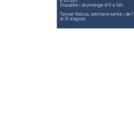
a 20.30h.
Dissabte i diumenge d'11 a 14h
Tancat festius, setmana santa i de l'
al 31 d'agost.