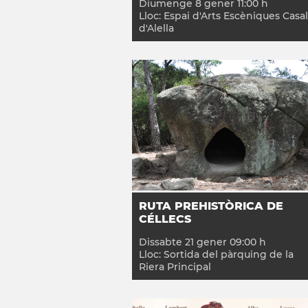
Diumenge
8
gener
11:00
h
Lloc:
Espai d'Arts Escèniques Casal
d'Alella
RUTA PREHISTÒRICA DE
CÉLLECS
Dissabte
21
gener
09:00
h
Lloc:
Sortida del pàrquing de la
Riera Principal