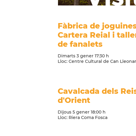
Fàbrica de joguines
Cartera Reial i talle
de fanalets
Dimarts
3
gener
17:30
h
Lloc:
Centre Cultural de Can Lleonar
Cavalcada dels Rei
d'Orient
Dijous
5
gener
18:00
h
Lloc:
Riera Coma Fosca