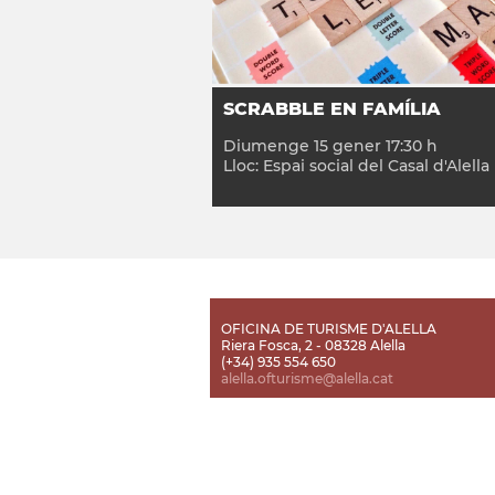
SCRABBLE EN FAMÍLIA
Diumenge
15
gener
17:30
h
Lloc:
Espai social del Casal d'Alella
OFICINA DE TURISME D'ALELLA
Riera Fosca, 2 - 08328 Alella
(+34) 935 554 650
alella.ofturisme@alella.cat