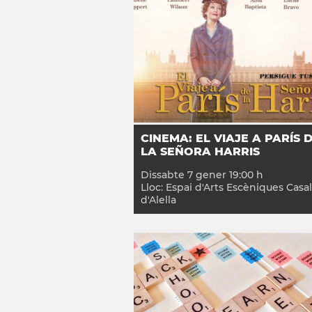
CINEMA: EL VIAJE A PARÍS 
LA SEÑORA HARRIS
Dissabte
7
gener
19:00
h
Lloc:
Espai d'Arts Escèniques Casal
d'Alella