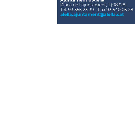
Ajuntament d'Alella
Plaça de l'ajuntament, 1 (08328)
Tel. 93 555 23 39 - Fax 93 540 03 28
alella.ajuntament@alella.cat