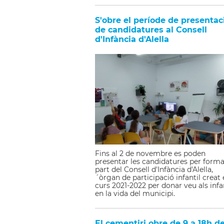
S'obre el període de presentac
de candidatures al Consell
d'Infància d'Alella
Fins al 2 de novembre es poden
presentar les candidatures per forma
part del Consell d'Infància d'Alella,
´òrgan de participació infantil creat 
curs 2021-2022 per donar veu als infa
en la vida del municipi.
El cementiri obre de 9 a 18h de