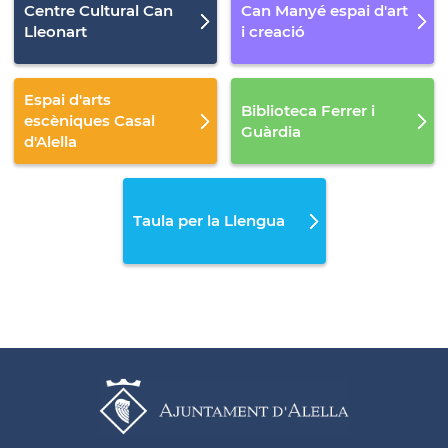
Centre Cultural Can
Can Manyé espai d'art
Lleonart
i creació
Espai d'arts
Biblioteca Ferrer i
escèniques Casal
Guàrdia
d'Alella
Taula per la Llengua