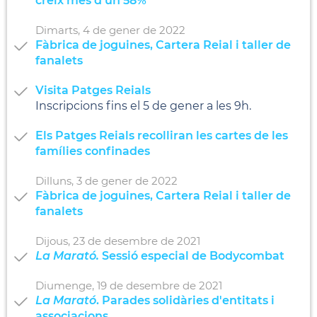
creix més d'un 58%
Dimarts,
4
de
gener
de
2022
Fàbrica de joguines, Cartera Reial i taller de
fanalets
Visita Patges Reials
Inscripcions fins el 5 de gener a les 9h.
Els Patges Reials recolliran les cartes de les
famílies confinades
Dilluns,
3
de
gener
de
2022
Fàbrica de joguines, Cartera Reial i taller de
fanalets
Dijous,
23
de
desembre
de
2021
La Marató.
Sessió especial de Bodycombat
Diumenge,
19
de
desembre
de
2021
La Marató
. Parades solidàries d'entitats i
associacions