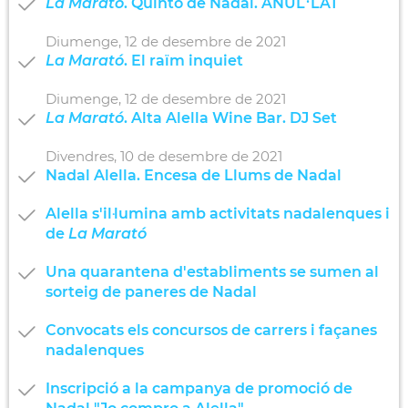
La Marató
. Quinto de Nadal. ANUL·LAT
Diumenge,
12
de
desembre
de
2021
La Marató
. El raïm inquiet
Diumenge,
12
de
desembre
de
2021
La Marató
. Alta Alella Wine Bar. DJ Set
Divendres,
10
de
desembre
de
2021
Nadal Alella. Encesa de Llums de Nadal
Alella s'il·lumina amb activitats nadalenques i
de
La Marató
Una quarantena d'establiments se sumen al
sorteig de paneres de Nadal
Convocats els concursos de carrers i façanes
nadalenques
Inscripció a la campanya de promoció de