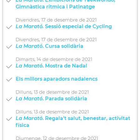
Gimnàstica rítmica i Patinatge
Divendres,
17
de
desembre
de
2021
La Marató.
Sessió especial de Cycling
Divendres,
17
de
desembre
de
2021
La Marató
. Cursa solidària
Dimarts,
14
de
desembre
de
2021
La Marató
. Mostra de Nadal
Els millors aparadors nadalencs
Dilluns,
13
de
desembre
de
2021
La Marató
. Parada solidària
Dilluns,
13
de
desembre
de
2021
La Marató
. Regala't salut, benestar, activitat
física
Diumenge,
12
de
desembre
de
2021