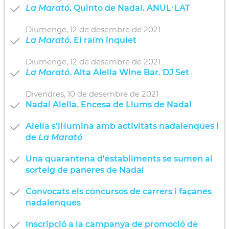
La Marató
. Quinto de Nadal. ANUL·LAT
Diumenge,
12
de
desembre
de
2021
La Marató
. El raïm inquiet
Diumenge,
12
de
desembre
de
2021
La Marató
. Alta Alella Wine Bar. DJ Set
Divendres,
10
de
desembre
de
2021
Nadal Alella. Encesa de Llums de Nadal
Alella s'il·lumina amb activitats nadalenques i
de
La Marató
Una quarantena d'establiments se sumen al
sorteig de paneres de Nadal
Convocats els concursos de carrers i façanes
nadalenques
Inscripció a la campanya de promoció de