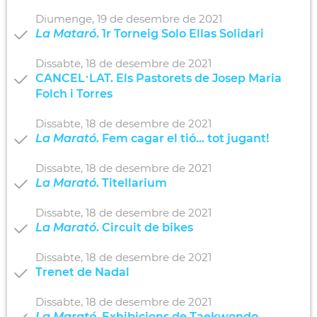
Diumenge,
19
de
desembre
de
2021
La Mataró
. 1r Torneig Solo Ellas Solidari
Dissabte,
18
de
desembre
de
2021
CANCEL·LAT. Els Pastorets de Josep Maria
Folch i Torres
Dissabte,
18
de
desembre
de
2021
La Marató
. Fem cagar el tió... tot jugant!
Dissabte,
18
de
desembre
de
2021
La Marató
. Titellarium
Dissabte,
18
de
desembre
de
2021
La Marató
. Circuit de bikes
Dissabte,
18
de
desembre
de
2021
Trenet de Nadal
Dissabte,
18
de
desembre
de
2021
La Marató
. Exhibicions de Taekwondo,