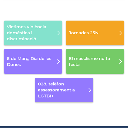
Víctimes violència
domèstica i
Jornades 25N
discriminació
8 de Març, Dia de les
El masclisme no fa
Dones
festa
028, telèfon
assessorament a
LGTBI+