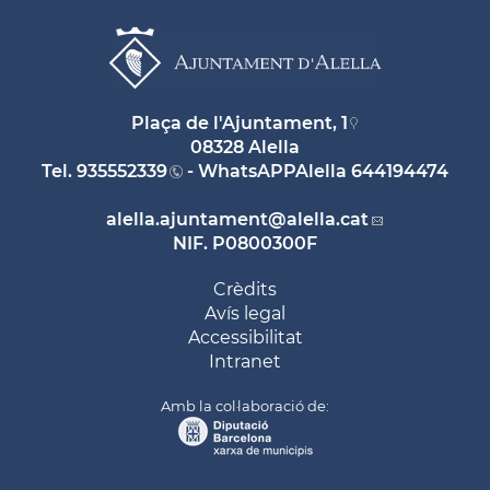
Plaça de l'Ajuntament, 1
08328 Alella
Tel.
935552339
- WhatsAPPAlella
644194474
alella.ajuntament
@alella.cat
NIF. P0800300F
Crèdits
Avís legal
Accessibilitat
Intranet
Amb la col·laboració de: