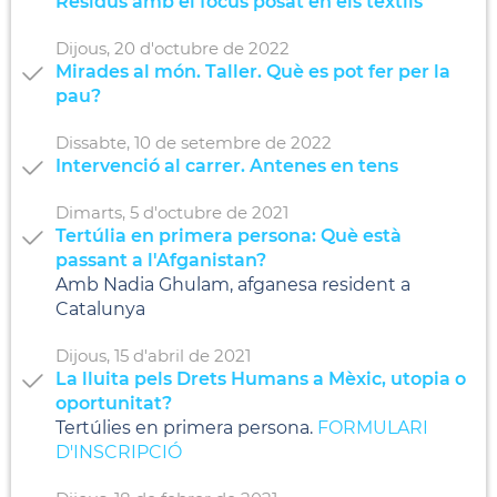
Residus amb el focus posat en els tèxtils
Dijous,
20
d'
octubre
de
2022
Mirades al món. Taller. Què es pot fer per la
pau?
Dissabte,
10
de
setembre
de
2022
Intervenció al carrer. Antenes en tens
Dimarts,
5
d'
octubre
de
2021
Tertúlia en primera persona: Què està
passant a l'Afganistan?
Amb Nadia Ghulam, afganesa resident a
Catalunya
Dijous,
15
d'
abril
de
2021
La lluita pels Drets Humans a Mèxic, utopia o
oportunitat?
Tertúlies en primera persona.
FORMULARI
D'INSCRIPCIÓ