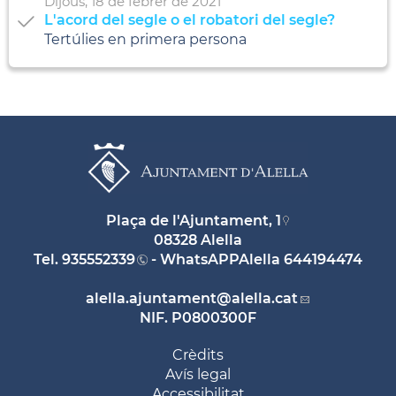
Dijous,
18
de
febrer
de
2021
L'acord del segle o el robatori del segle?
Tertúlies en primera persona
Plaça de l'Ajuntament, 1
08328 Alella
Tel.
935552339
- WhatsAPPAlella
644194474
alella.ajuntament
@alella.cat
NIF. P0800300F
Crèdits
Avís legal
Accessibilitat