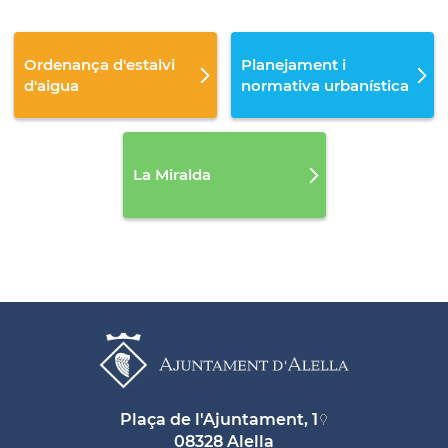
Ordenança d'estalvi
Planejament i
d'aigua
normativa urbanística
La Miralda
Plaça de l'Ajuntament, 1
08328 Alella