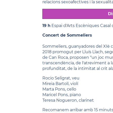
relacions sexoafectives i la sexualit
Di
19 h
Espai d'Arts Escèniques Casal d
Concert de Sommeliers
Sommeliers, guanyadores del XIè ce
2018 promogut per Lluís Llach, seg
de Can Roca, proposen "un joc musi
transcendència, de l'atreviment a la
profunditat, de la intimitat al crit ala
Rocio Seligrat, veu
Mireia Bartolí, violí
Marta Pons, cello
Maricel Pons, piano
Teresa Nogueron, clarinet
Recomanem arribar amb 15 minuts d