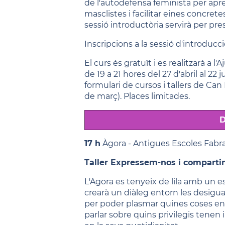
de l'autodefensa feminista per apre
masclistes i facilitar eines concret
sessió introductòria servirà per pr
Inscripcions a la sessió d'introduc
El curs és gratuït i es realitzarà a 
de 19 a 21 hores del 27 d'abril al 22 
formulari de cursos i tallers de Can
de març). Places limitades.
D
17 h
Àgora - Antigues Escoles Fabr
Taller Expressem-nos i compartim:
L'Agora es tenyeix de lila amb un 
crearà un diàleg entorn les desigua
per poder plasmar quines coses ens
parlar sobre quins privilegis tenen 