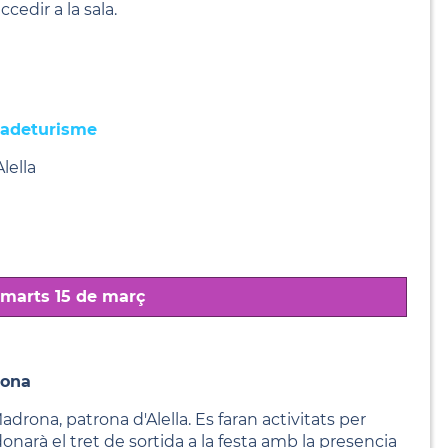
cedir a la sala.
inadeturisme
lella
imarts 15 de març
rona
adrona, patrona d'Alella. Es faran activitats per
donarà el tret de sortida a la festa amb la presencia