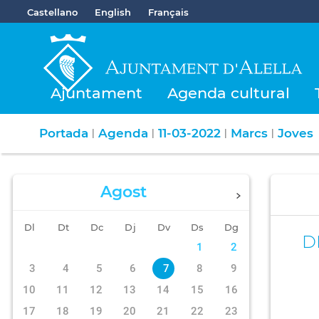
Castellano
English
Français
Ajuntament
Agenda cultural
Portada
Agenda
11-03-2022
Marcs
Joves
|
|
|
|
Agost
Dl
Dt
Dc
Dj
Dv
Ds
Dg
D
1
2
3
4
5
6
7
8
9
10
11
12
13
14
15
16
17
18
19
20
21
22
23