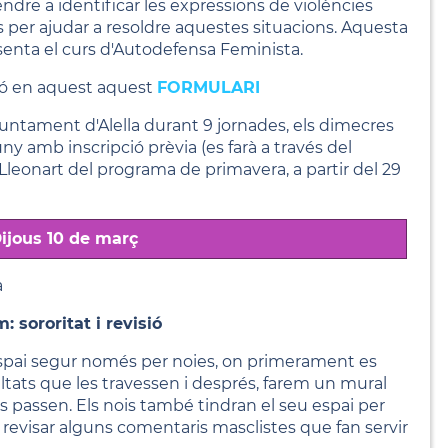
ndre a identificar les expressions de violències
es per ajudar a resoldre aquestes situacions. Aquesta
esenta el curs d'Autodefensa Feminista.
ció en aquest aquest
FORMULARI
l'Ajuntament d'Alella durant 9 jornades, els dimecres
juny amb inscripció prèvia (es farà a través del
 Lleonart del programa de primavera, a partir del 29
ijous 10 de març
a
 sororitat i revisió
espai segur només per noies, on primerament es
ltats que les travessen i després, farem un mural
 passen. Els nois també tindran el seu espai per
i revisar alguns comentaris masclistes que fan servir