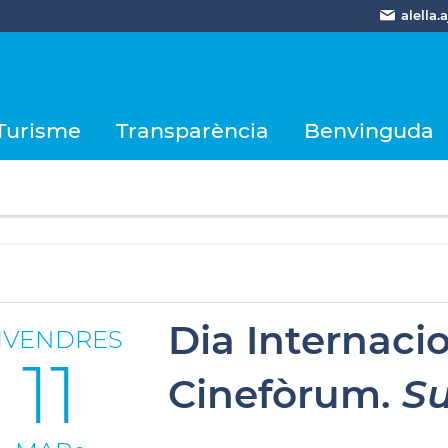
alella
Turisme
Transparència
Benvinguda
Dia Internaci
IVENDRES
11
Cinefòrum.
Su