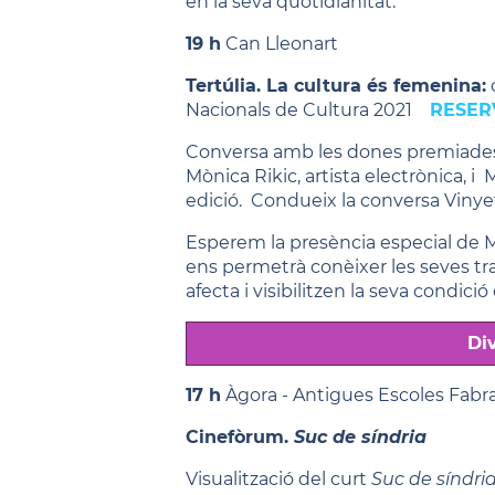
en la seva quotidianitat.
19 h
Can Lleonart
Tertúlia. La cultura és femenina:
Nacionals de Cultura 2021
RESER
Conversa amb les dones premiades 
Mònica Rikic, artista electrònica, 
edició. Condueix la conversa Viny
Esperem la presència especial de 
ens permetrà conèixer les seves tra
afecta i visibilitzen la seva condici
Di
17 h
Àgora - Antigues Escoles Fabr
Cinefòrum.
Suc de síndria
Visualització del curt
Suc de síndria