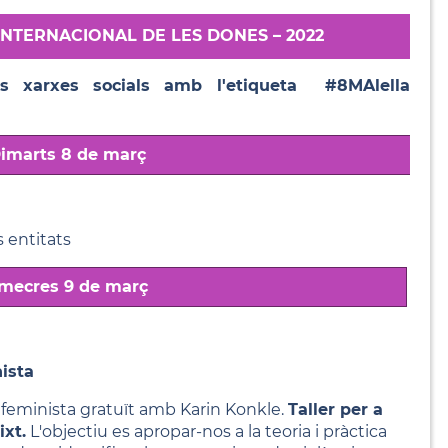
INTERNACIONAL DE LES DONES – 2022
s xarxes socials amb l'etiqueta #8MAlella
imarts 8 de març
es entitats
mecres 9 de març
nista
a feminista gratuït amb Karin Konkle.
Taller per a
ixt.
L'objectiu es apropar-nos a la teoria i pràctica