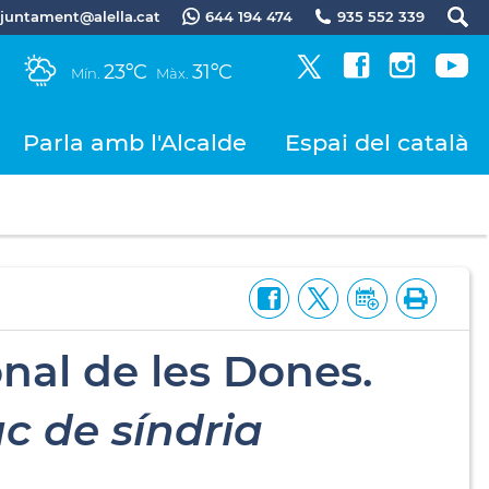
.ajuntament@alella.cat
644 194 474
935 552 339
23ºC
31ºC
Mín.
Màx.
Parla amb l'Alcalde
Espai del català
onal de les Dones.
c de síndria