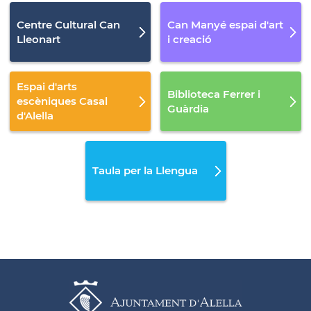
Centre Cultural Can
Can Manyé espai d'art
Lleonart
i creació
Espai d'arts
Biblioteca Ferrer i
escèniques Casal
Guàrdia
d'Alella
Taula per la Llengua