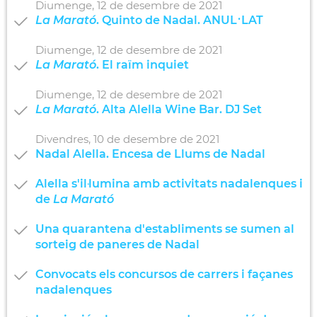
Diumenge,
12
de
desembre
de
2021
La Marató
. Quinto de Nadal. ANUL·LAT
Diumenge,
12
de
desembre
de
2021
La Marató
. El raïm inquiet
Diumenge,
12
de
desembre
de
2021
La Marató
. Alta Alella Wine Bar. DJ Set
Divendres,
10
de
desembre
de
2021
Nadal Alella. Encesa de Llums de Nadal
Alella s'il·lumina amb activitats nadalenques i
de
La Marató
Una quarantena d'establiments se sumen al
sorteig de paneres de Nadal
Convocats els concursos de carrers i façanes
nadalenques