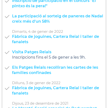
Inscripció de participació en el concurs "El
pintxo és la pera!"
La participació al sorteig de paneres de Nadal
creix més d'un 58%
Dimarts,
4
de
gener
de
2022
Fàbrica de joguines, Cartera Reial i taller de
fanalets
Visita Patges Reials
Inscripcions fins el 5 de gener a les 9h.
Els Patges Reials recolliran les cartes de les
famílies confinades
Dilluns,
3
de
gener
de
2022
Fàbrica de joguines, Cartera Reial i taller de
fanalets
Dijous,
23
de
desembre
de
2021