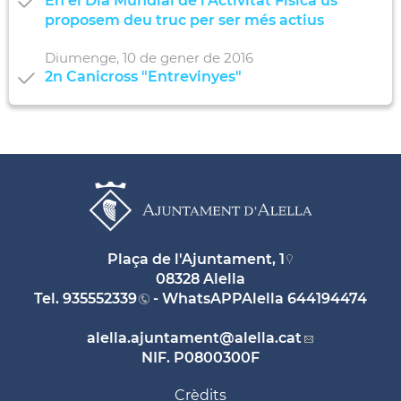
En el Dia Mundial de l'Activitat Física us
proposem deu truc per ser més actius
Diumenge,
10
de
gener
de
2016
2n Canicross "Entrevinyes"
Plaça de l'Ajuntament, 1
08328 Alella
Tel.
935552339
- WhatsAPPAlella
644194474
alella.ajuntament
@alella.cat
NIF. P0800300F
Crèdits