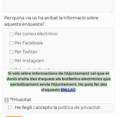
Per quina via us ha arribat la informació sobre
aquesta enquesta?
Per correu electrònic
Per Facebook
Per Twitter
Per Instagram
Pel web alella.cat
Si vols rebre informacions de l'Ajuntament cal que et
Pel Full municipal
donis d'alta des d'aquest als butlletins electrònics que
períodicament envia l'Ajuntament. Ho pots fer des
Pel butlletí electrònic
d'aquests
ENLLAÇ
M'ho ha dit un amic o amiga
*
Privacitat
Altres
He llegit i accepto la
política de privacitat