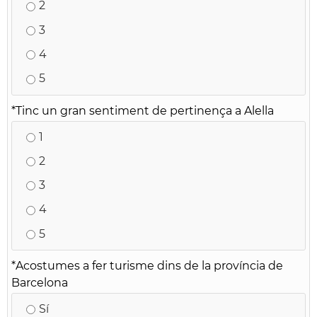
2
3
4
5
*
Tinc un gran sentiment de pertinença a Alella
1
2
3
4
5
*
Acostumes a fer turisme dins de la província de
Barcelona
Sí