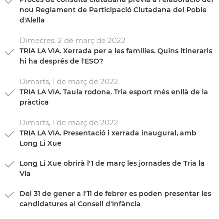
nou Reglament de Participació Ciutadana del Poble
d'Alella
Dimecres,
2
de
març
de
2022
TRIA LA VIA. Xerrada per a les famílies. Quins itineraris
hi ha després de l'ESO?
Dimarts,
1
de
març
de
2022
TRIA LA VIA. Taula rodona. Tria esport més enllà de la
pràctica
Dimarts,
1
de
març
de
2022
TRIA LA VIA. Presentació i xerrada inaugural, amb
Long Li Xue
Long Li Xue obrirà l'1 de març les jornades de Tria la
Via
Del 31 de gener a l'11 de febrer es poden presentar les
candidatures al Consell d'Infància