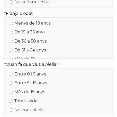
No vull contestar
*
Franja d'edat
Menys de 18 anys
De 19 a 35 anys
De 36 a 50 anys
De 51 a 64 anys
Més de 65
*
Quan fa que vius a Alella?
Entre 0 i 5 anys
Entre 5 i 15 anys
Més de 15 anys
Tota la vida
No visc a Alella