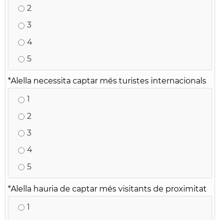
2
3
4
5
*
Alella necessita captar més turistes internacionals
1
2
3
4
5
*
Alella hauria de captar més visitants de proximitat
1