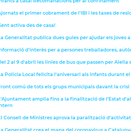
Infants a casa! Recomanacions per al confinament
jornats el primer cobrament de l'IBI i les taxes de res
ent activa des de casa!
a Generalitat publica dues guies per ajudar els joves 
Informació d'interès per a persones treballadores, au
el 2 al 9 d'abril les línies de bus que passen per Alella
a Policia Local felicita l'aniversari als infants durant 
ront comú de tots els grups municipals davant la crisi
'Ajuntament amplia fins a la finalització de l'Estat 
intern
l Consell de Ministres aprova la paralització d'activitats
La Generalitat crea el mapa del coronavirus a Cataluny