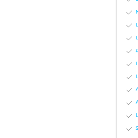
N
L
A