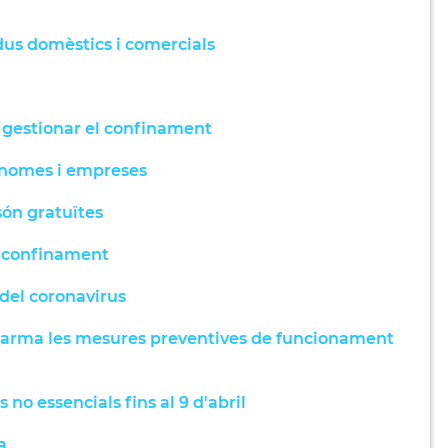
idus domèstics i comercials
a gestionar el confinament
tònomes i empreses
 són gratuïtes
el confinament
 del coronavirus
d'alarma les mesures preventives de funcionament
 no essencials fins al 9 d'abril
a