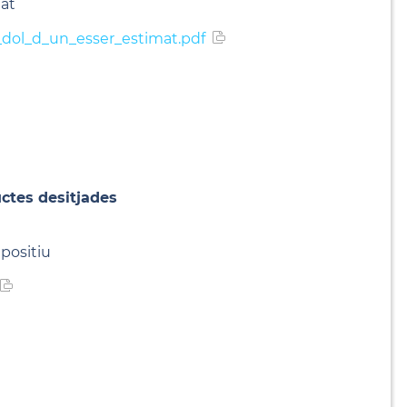
mat
_dol_d_un_esser_estimat.pdf
ductes desitjades
 positiu