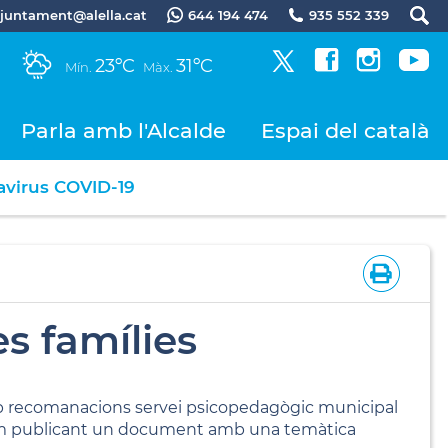
.ajuntament@alella.cat
644 194 474
935 552 339
23ºC
31ºC
Mín.
Màx.
Parla amb l'Alcalde
Espai del català
navirus COVID-19
es famílies
mb recomanacions servei psicopedagògic municipal
irem publicant un document amb una temàtica