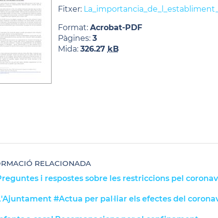
Fitxer:
La_importancia_de_l_establiment
Format:
Acrobat-PDF
Pàgines:
3
Mida:
326.27
kB
ORMACIÓ RELACIONADA
reguntes i respostes sobre les restriccions pel coronav
'Ajuntament #Actua per pal·liar els efectes del corona