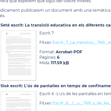
reta que esperem que sigui del vostre interès.
òdicament publicarem un document amb una temàtica c
ès.
Setè escrit: La transició educativa en els diferents ca
Escrit 7
Fitxer:
Escrit_7_La_transicio__769__e
Format:
Acrobat-PDF
Pàgines:
6
Mida:
117.59
kB
Sisè escrit: L'ús de pantalles en temps de confiname
Escrit 6 -L'u's de les pantalles en 
Fitxer:
Escrit_6__L_u__769_s_de_le