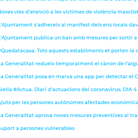
oves vies d'atenció a les víctimes de violència mascli
'Ajuntament s'adhereix al manifest dels ens locals dava
L'Ajuntament publica un ban amb mesures per sortir a p
#Quedatacasa. Tots aquests establiments et porten la 
La Generalitat redueix temporalment el cànon de l'aigu
La Generalitat posa en marxa una app per detectar el 
lella #Actua. Diari d'actuacions del coronavirus. DIA 4
Ajuts per les persones autònomes afectades econòmic
La Generalitat aprova noves mesures preventives al tra
Suport a persones vulnerables