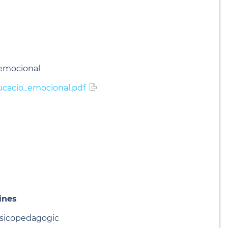
 emocional
cacio_emocional.pdf
ines
 psicopedagogic