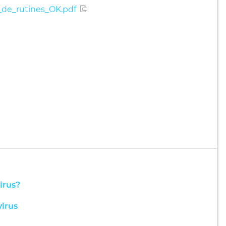
_de_rutines_OK.pdf
irus?
virus