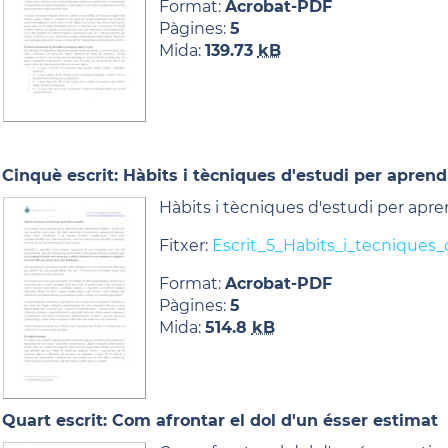
Format:
Acrobat-PDF
Pàgines:
5
Mida:
139.73
kB
Cinquè escrit: Hàbits i tècniques d'estudi per aprend
Hàbits i tècniques d'estudi per apre
Fitxer:
Escrit_5_Habits_i_tecniques_
Format:
Acrobat-PDF
Pàgines:
5
Mida:
514.8
kB
Quart escrit: Com afrontar el dol d'un ésser estimat