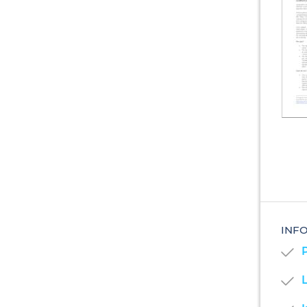
INF
P
L