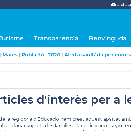
alella
Turisme
Transparència
Benvinguda
Marcs
Població
2020
Alerta sanitària per coro
|
|
|
|
ticles d'interès per a l
de la regidoria d'Educació hem creat aquest apartat a
tal de donar suport a les famílies. Periòdicament segu