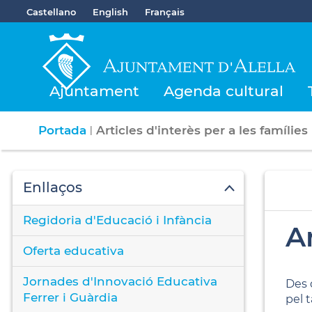
Castellano
English
Français
Ajuntament
Agenda cultural
Portada
Articles d'interès per a les famílies
|
Enllaços
Regidoria d'Educació i Infància
Ar
Oferta educativa
Jornades d'Innovació Educativa
Des 
Ferrer i Guàrdia
pel 