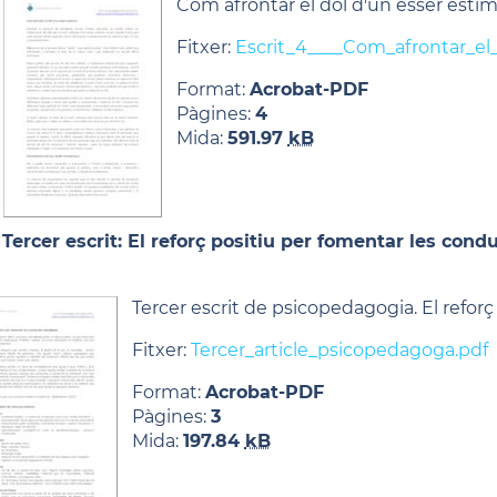
Com afrontar el dol d'un ésser esti
Fitxer:
Escrit_4____Com_afrontar_el
Format:
Acrobat-PDF
Pàgines:
4
Mida:
591.97
kB
Tercer escrit: El reforç positiu per fomentar les con
Tercer escrit de psicopedagogia. El reforç
Fitxer:
Tercer_article_psicopedagoga.pdf
Format:
Acrobat-PDF
Pàgines:
3
Mida:
197.84
kB