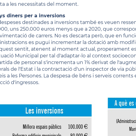
erta a les necessitats del moment.
s diners per a inversions
despeses destinades a inversions també es veuen resse
000, uns 250.000 euros menys que a 2020, que correspon 
avimentació de carrers. No es descarta però, que en funció
nistracions es pugui incrementar la dotació amb modifi
quest sentit, atenent al moment actual, properament es
tuació Municipal per tal d'adaptar-lo al context socio
artida de personal s'incrementa un 1% derivat de l'augm
als de l'Estat i la contractació d'un inspector de via púb
eis a les Persones. La despesa de béns i serveis corrents
cció d'ingressos.