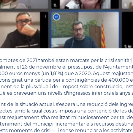
comptes de 2021 també estan marcats per la crisi sanitària
ialment el 26 de novembre el pressupost de l'Ajuntament 
000 euros menys (un 1,81%) que a 2020. Aquest reajusta
 consignat una partida per a contingències de 400.000 eu
inent de la plusvàlua i de l'Impost sobre construcció, ins
uè es preveuen uns nivells d'ingressos inferiors als anys a
nt de la situació actual, s'espera una reducció dels ingr
rectes, amb la qual cosa s'imposa una contenció de les de
st reajustament s'ha realitzat minuciosament per tal de n
eniment del municipi; incrementar els recursos destina
sts moments de crisi— i sense renunciar a les activitats