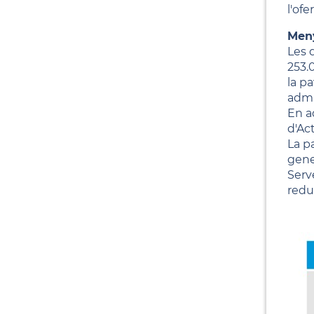
l'of
Meny
Les 
253.
la p
admi
En a
d'Ac
La p
gener
Serv
redu