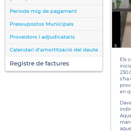
Període mig de pagament
Pressupostos Municipals
Proveïdors i adjudicataris
Calendari d'amortització del deute
Els 
Registre de factures
inic
230.
s'ha
prov
en q
Dava
indi
Aque
mant
aque