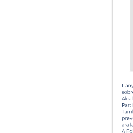
L'an
sobr
Alca
Parti
Tamb
prev
ara l
A Ed