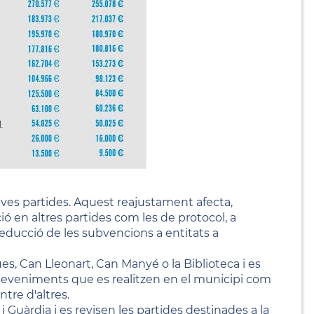
seves partides. Aquest reajustament afecta,
ió en altres partides com les de protocol, a
 reducció de les subvencions a entitats a
es, Can Lleonart, Can Manyé o la Biblioteca i es
sdeveniments que es realitzen en el municipi com
ntre d'altres.
 Guàrdia i es revisen les partides destinades a la