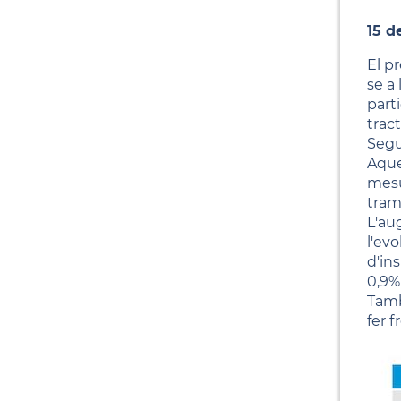
15 d
El p
se a
part
trac
Segu
Aque
mesur
tram
L'au
l'ev
d'in
0,9%
Tamb
fer f