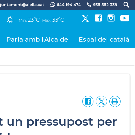
.ajuntament@alella.cat
644 194 474
935 552 339
23ºC
33ºC
Mín.
Màx.
Parla amb l'Alcalde
Espai del català
nt un pressupost per