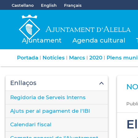
Castellano
English
Français
Ajuntament
Agenda cultural
Portada
Notícies
Marcs
2020
Plens muni
|
|
|
|
Enllaços
NO
Regidoria de Serveis Interns
Publ
Ajuts per al pagament de l'IBI
E
Calendari fiscal
Compte general de l'Ajuntament