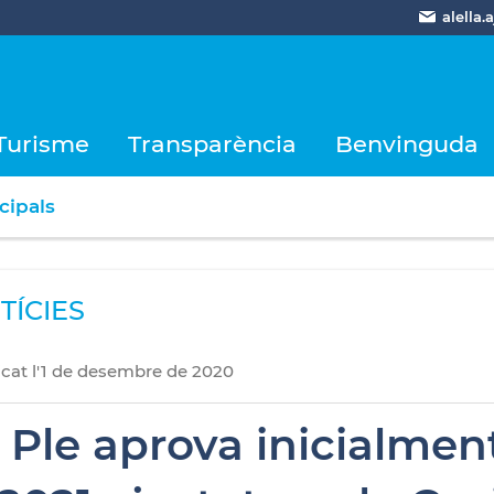
alella
Turisme
Transparència
Benvinguda
cipals
TÍCIES
icat
l'
1
de
desembre
de
2020
l Ple aprova inicialme