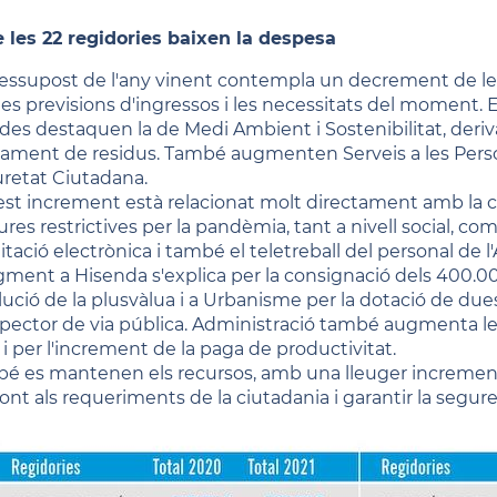
e les 22 regidories baixen la despesa
ressupost de l'any vinent contempla un decrement de les 
 les previsions d'ingressos i les necessitats del moment.
ides destaquen la de Medi Ambient i Sostenibilitat, deriv
tament de residus. També augmenten Serveis a les Person
retat Ciutadana.
st increment està relacionat molt directament amb la cris
es restrictives per la pandèmia, tant a nivell social, com
itació electrònica i també el teletreball del personal de 
gment a Hisenda s'explica per la consignació dels 400.00
olució de la plusvàlua i a Urbanisme per la dotació de due
spector de via pública. Administració també augmenta les
 i per l'increment de la paga de productivitat.
é es mantenen els recursos, amb una lleuger increment, 
ront als requeriments de la ciutadania i garantir la segur