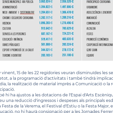
y vinent, 15 de les 22 regidories veuran disminuïdes les 
etot, a la programació d'activitats i també tindrà implicac
ldia, la realització de material imprès a Comunicació o la
cipació.
é hi ha ajustos a les dotacions de l'Espai d'Arts Escèniqu
eu una reducció d'ingressos i despeses als principals e
a Festa de la Verema, el Festival d'Estiu o la Festa Major, e
ucació, no hi haurà consignació per a les Jornades Ferrer i