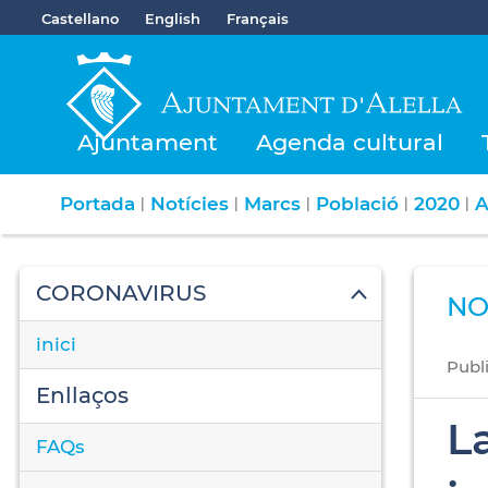
Castellano
English
Français
Ajuntament
Agenda cultural
Portada
Notícies
Marcs
Població
2020
A
|
|
|
|
|
CORONAVIRUS
NO
inici
Publ
Enllaços
L
FAQs