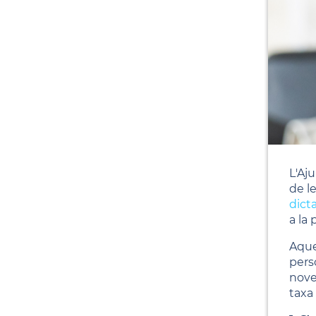
L'Aju
de l
dict
a la 
Aque
pers
noves
taxa 