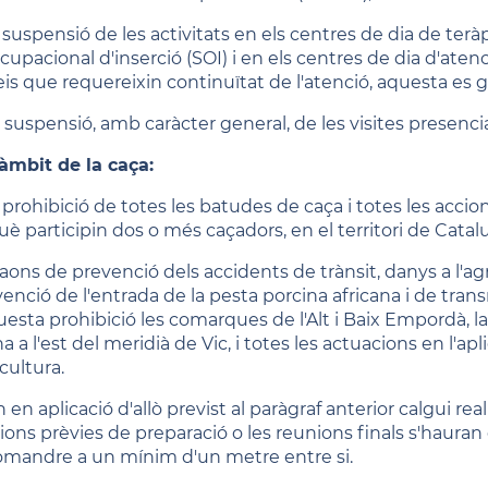
a suspensió de les activitats en els centres de dia de terà
cupacional d'inserció (SOI) i en els centres de dia d'aten
eis que requereixin continuïtat de l'atenció, aquesta es g
a suspensió, amb caràcter general, de les visites presenci
'àmbit de la caça:
a prohibició de totes les batudes de caça i totes les accio
uè participin dos o més caçadors, en el territori de Catal
aons de prevenció dels accidents de trànsit, danys a l'agr
venció de l'entrada de la pesta porcina africana i de tran
esta prohibició les comarques de l'Alt i Baix Empordà, la Ga
 a l'est del meridià de Vic, i totes les actuacions en l'a
icultura.
en aplicació d'allò previst al paràgraf anterior calgui rea
ions prèvies de preparació o les reunions finals s'hauran d
omandre a un mínim d'un metre entre si.