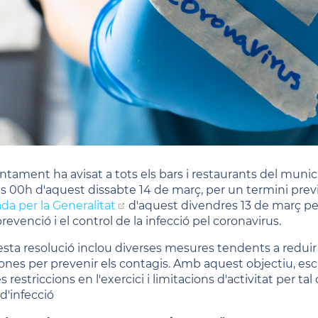
ntament ha avisat a tots els bars i restaurants del municipi
es 00h d'aquest dissabte 14 de març, per un termini prev
ada per la Generalitat
d'aquest divendres 13 de març p
prevenció i el control de la infecció pel coronavirus.
sta resolució inclou diverses mesures tendents a reduir l'
ones per prevenir els contagis. Amb aquest objectiu, es
 restriccions en l'exercici i limitacions d'activitat per ta
d'infecció