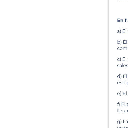
En l
a) E
b) El
com 
c) E
sales
d) E
esti
e) El
f) El
lleur
g) La
esmen