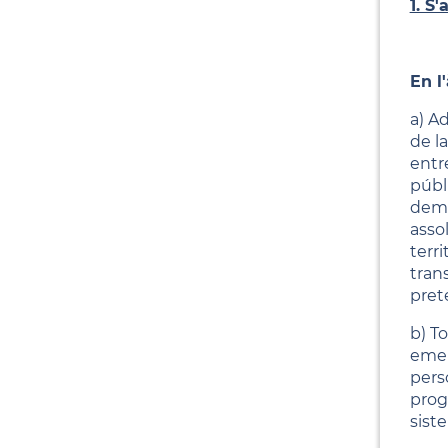
1. S
En l
a) A
de l
entr
públi
dema
assol
terr
tran
pret
b) T
emer
perso
prog
sist