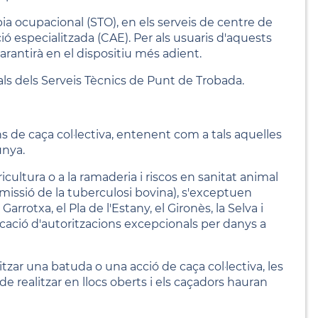
pia ocupacional (STO), en els serveis de centre de
ció especialitzada (CAE). Per als usuaris d'aquests
arantirà en el dispositiu més adient.
als dels Serveis Tècnics de Punt de Trobada.
ns de caça col·lectiva, entenent com a tals aquelles
unya.
icultura o a la ramaderia i riscos en sanitat animal
smissió de la tuberculosi bovina), s'exceptuen
rrotxa, el Pla de l'Estany, el Gironès, la Selva i
plicació d'autoritzacions excepcionals per danys a
litzar una batuda o una acció de caça col·lectiva, les
e realitzar en llocs oberts i els caçadors hauran