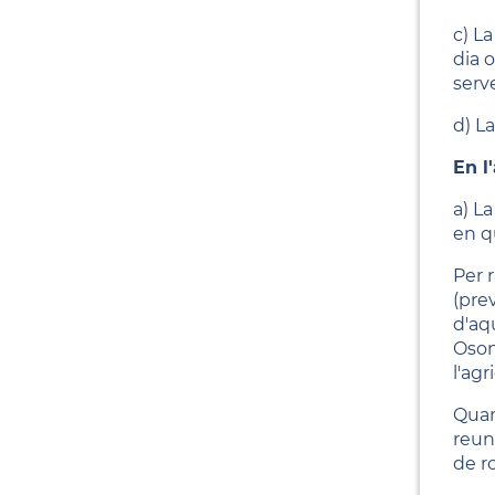
c) L
dia o
serv
d) L
En l
a) L
en q
Per r
(pre
d'aqu
Osona
l'agr
Quan 
reun
de r