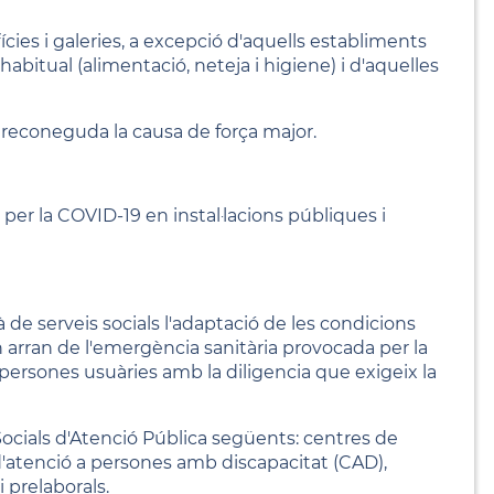
cies i galeries, a excepció d'aquells establiments
itual (alimentació, neteja i higiene) i d'aquelles
reconeguda la causa de força major.
 per la COVID-19 en instal·lacions públiques i
à de serveis socials l'adaptació de les condicions
n arran de l'emergència sanitària provocada per la
persones usuàries amb la diligencia que exigeix la
Socials d'Atenció Pública següents: centres de
d'atenció a persones amb discapacitat (CAD),
 prelaborals.