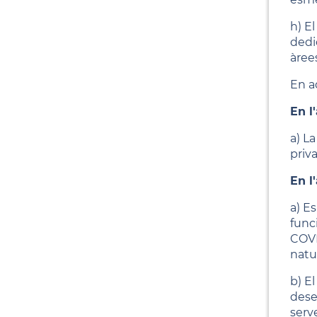
h) E
dedi
àree
En a
En l
a) L
priv
En l
a) Es
func
COVI
natur
b) E
dese
serv