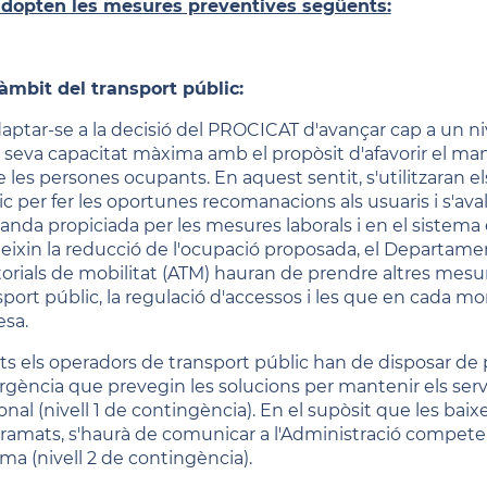
'adopten les mesures preventives següents:
'àmbit del transport públic:
daptar-se a la decisió del PROCICAT d'avançar cap a un ni
a seva capacitat màxima amb el propòsit d'afavorir el ma
e les persones ocupants. En aquest sentit, s'utilitzaran e
c per fer les oportunes recomanacions als usuaris i s'aval
nda propiciada per les mesures laborals i en el sistema
eixin la reducció de l'ocupació proposada, el Departament 
itorials de mobilitat (ATM) hauran de prendre altres mesur
sport públic, la regulació d'accessos i les que en cada mom
esa.
ots els operadors de transport públic han de disposar d
gència que prevegin les solucions per mantenir els ser
nal (nivell 1 de contingència). En el supòsit que les baixe
ramats, s'haurà de comunicar a l'Administració competent
ema (nivell 2 de contingència).