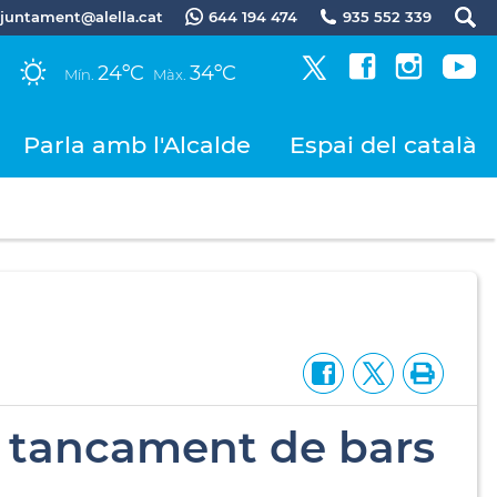
.ajuntament@alella.cat
644 194 474
935 552 339
24ºC
34ºC
Mín.
Màx.
Parla amb l'Alcalde
Espai del català
l tancament de bars