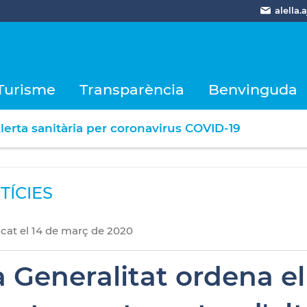
alella
Turisme
Transparència
Benvinguda
lerta sanitària per coronavirus COVID-19
TÍCIES
icat
el
14
de
març
de
2020
a Generalitat ordena e