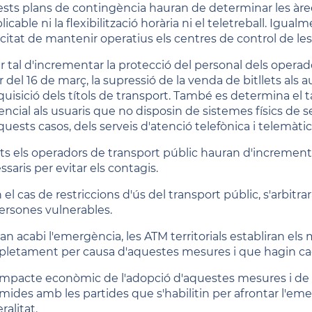
sts plans de contingència hauran de determinar les àrees 
licable ni la flexibilització horària ni el teletreball. Ig
citat de mantenir operatius els centres de control de les
er tal d'incrementar la protecció del personal dels opera
r del 16 de març, la supressió de la venda de bitllets als
quisició dels títols de transport. També es determina el 
ncial als usuaris que no disposin de sistemes físics de se
uests casos, dels serveis d'atenció telefònica i telemàtic
ots els operadors de transport públic hauran d'incrementa
saris per evitar els contagis.
n el cas de restriccions d'ús del transport públic, s'arbi
ersones vulnerables.
uan acabi l'emergència, les ATM territorials establiran el
letament per causa d'aquestes mesures i que hagin ca
'impacte econòmic de l'adopció d'aquestes mesures i d
mides amb les partides que s'habilitin per afrontar l'emer
alitat.