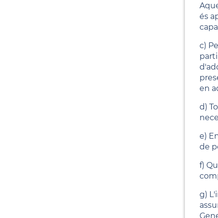
Aque
és ap
capa
c) P
parti
d'ad
prese
en aq
d) T
neces
e) E
de p
f) Q
comp
g) L
assu
Gener