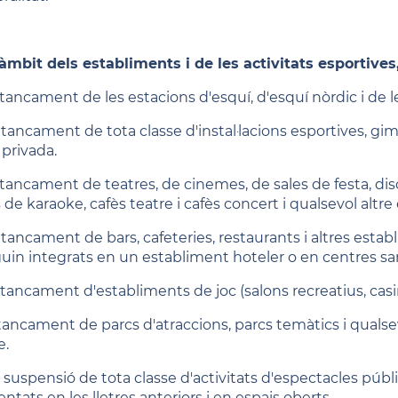
'àmbit dels establiments i de les activitats esportives,
l tancament de les estacions d'esquí, d'esquí nòrdic i de
 tancament de tota classe d'instal·lacions esportives, gim
privada.
l tancament de teatres, de cinemes, de sales de festa, dis
 de karaoke, cafès teatre i cafès concert i qualsevol altre
l tancament de bars, cafeteries, restaurants i altres estab
guin integrats en un establiment hoteler o en centres sani
 tancament d'establiments de joc (salons recreatius, casin
 tancament de parcs d'atraccions, parcs temàtics i qualsevo
e.
 suspensió de tota classe d'activitats d'espectacles públic
tats en les lletres anteriors i en espais oberts.