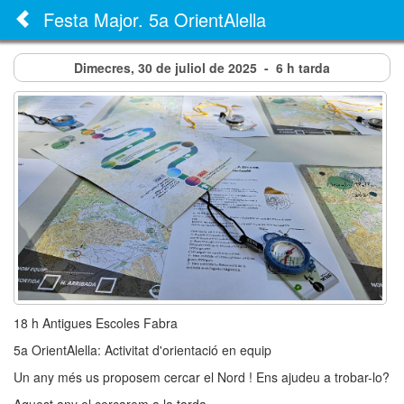
Festa Major. 5a OrientAlella
Dimecres,
30
de
juliol
de
2025
-
6 h tarda
18 h Antigues Escoles Fabra
5a OrientAlella: Activitat d'orientació en equip
Un any més us proposem cercar el Nord ! Ens ajudeu a trobar-lo?