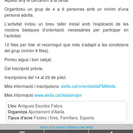
Aquest any el cercarem a la tarda.
Organitzeu un grup de 4 a 6 persones amb un mínim d'una
persona adulta.
L'activitat inclou un breu taller inicial amb l'explicació de les
nocions bàsiques d'orientació necessàries per participar en
l'activitat.
12 fites per triar el recorregut que més s'adapti a les condicions
del grup (mínim 8 fites).
Porteu aigua i bon calçat.
Cal inscripció prèvia.
Inscripcions del 14 al 29 de juliol.
Més informació i inscripcions:
alella.cat/orientalellaFMAlella
Més informació
www.alella.cat/festamajor
Lloc
Antigues Escoles Fabra
Organitza
Ajuntament d'Alella
Tipus d'acte
Festes i fires, Familiars, Esports
Anar a la versió clàssica del web