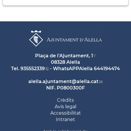
Plaça de l'Ajuntament, 1
08328 Alella
Tel.
935552339
- WhatsAPPAlella
644194474
alella.ajuntament
@alella.cat
NIF. P0800300F
Crèdits
Avís legal
Accessibilitat
Intranet