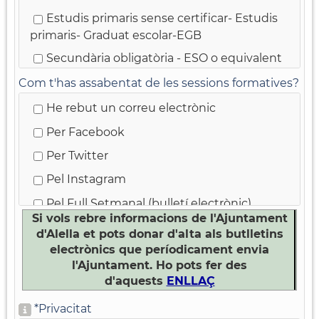
Estudis primaris sense certificar- Estudis
De 55 anys o més
primaris- Graduat escolar-EGB
Secundària obligatòria - ESO o equivalent
BUP/COU
Com t'has assabentat de les sessions formatives?
Batxillerat
He rebut un correu electrònic
FPI (*)
Per Facebook
FPII (*)
Per Twitter
CFGM (*)
Pel Instagram
CFGS (*)
Pel Full Setmanal (bulletí electrònic)
Si vols rebre informacions de l'Ajuntament
Diplomatures, enginyeries tècniques o
Pel Full municipal
d'Alella et pots donar d'alta als butlletins
equivalent (*)
electrònics que períodicament envia
Pel web www.alella.cat
Llicenciatures, enginyeries o equivalent (*)
l'Ajuntament. Ho pots fer des
He participat en altres sessions formatives
d'aquests
ENLLAÇ
Postgrau - Mestratge - Doctorat (*)
M'ho ha dit una persona coneguda
*
Privacitat