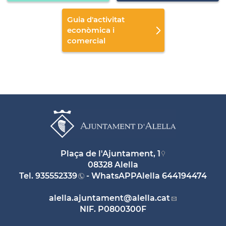
Guia d'activitat
econòmica i
comercial
Plaça de l'Ajuntament, 1
08328 Alella
Tel.
935552339
- WhatsAPPAlella
644194474
alella.ajuntament
@alella.cat
NIF. P0800300F