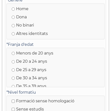
*
Gènere
Home
Dona
No binari
Altres identitats
*
Franja d'edat
Menors de 20 anys
De 20 a 24 anys
De 25 a 29 anys
De 30 a 34 anys
De 35 a 39 anys
*
Nivel formatiu
De 40 a 44 anys
Formació sense homologació
De 45 a 49 anys
Sense estudis
De 50 a 54 anys