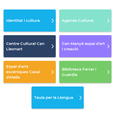
Identitat i cultura
Agenda Cultural
Centre Cultural Can
Can Manyé espai d'art
Lleonart
i creació
Espai d'arts
Biblioteca Ferrer i
escèniques Casal
Guàrdia
d'Alella
Taula per la Llengua