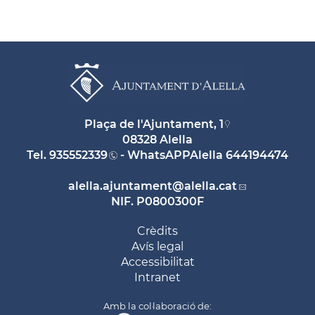
Plaça de l'Ajuntament, 1
08328 Alella
Tel.
935552339
- WhatsAPPAlella
644194474
alella.ajuntament
@alella.cat
NIF. P0800300F
Crèdits
Avís legal
Accessibilitat
Intranet
Amb la col·laboració de: