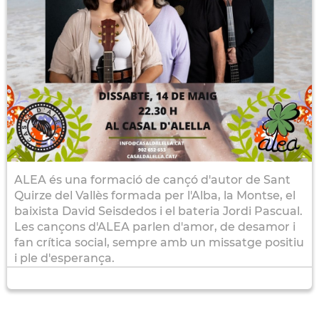
ALEA és una formació de cançó d'autor de Sant
Quirze del Vallès formada per l'Alba, la Montse, el
baixista David Seisdedos i el bateria Jordi Pascual.
Les cançons d'ALEA parlen d'amor, de desamor i
fan crítica social, sempre amb un missatge positiu
i ple d'esperança.